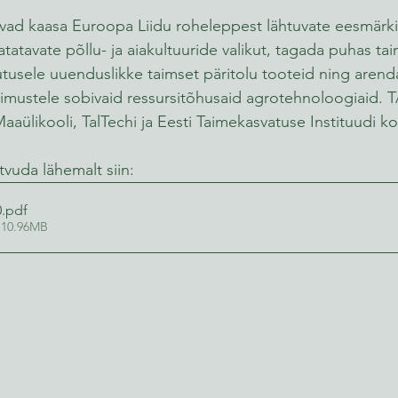
ad kaasa Euroopa Liidu roheleppest lähtuvate eesmärkid
atavate põllu- ja aiakultuuride valikut, tagada puhas tai
sutusele uuenduslikke taimset päritolu tooteid ning arend
ngimustele sobivaid ressursitõhusaid agrotehnoloogiaid. 
 Maaülikooli, TalTechi ja Eesti Taimekasvatuse Instituudi 
vuda lähemalt siin:
0
.pdf
 10.96MB