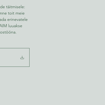
e täitmisele: 
mne toit meie 
ada erinevatele 
TAIM luuakse 
koostööna.