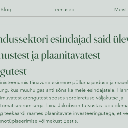
Blogi
Teenused
Meist
dussektori esindajad said üle
ustest ja plaanitavatest
ngutest
inisteeriumis tänavune esimene põllumajanduse ja maae
g, kus muuhulgas anti sõna ka meie esindajatele. Hanne
imuvatest arengutest seoses sordiaretuse väljakutse ja 
tomatiseerumisega. Liina Jakobson tutvustas juba olema
 teekaardi raames plaanitavate investeeringutega, et ve
enotüpiseerimise võimekust Eestis.