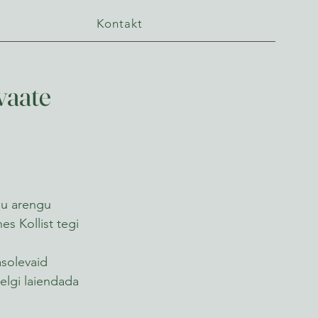
Kontakt
vaate
lu arengu 
s Kollist tegi 
solevaid 
elgi laiendada 