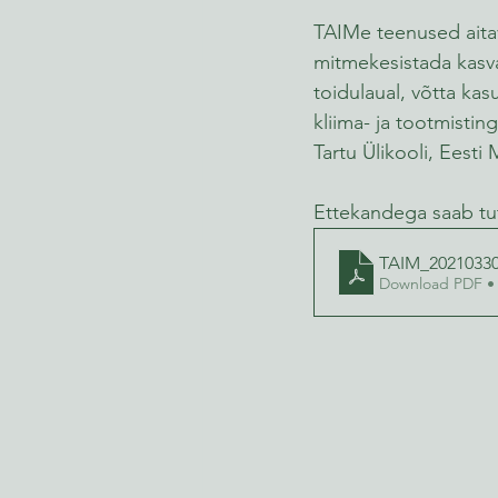
TAIMe teenused aitav
mitmekesistada kasvat
toidulaual, võtta ka
kliima- ja tootmisti
Tartu Ülikooli, Eesti
Ettekandega saab tut
TAIM_2021033
Download PDF •