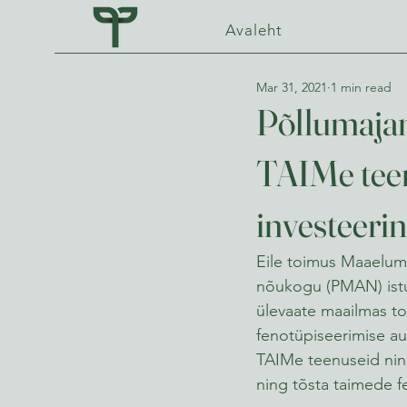
Avaleht
Mar 31, 2021
1 min read
Põllumajan
TAIMe teen
investeeri
Eile toimus Maaelum
nõukogu (PMAN) istun
ülevaate maailmas to
fenotüpiseerimise au
TAIMe teenuseid ning
ning tõsta taimede f