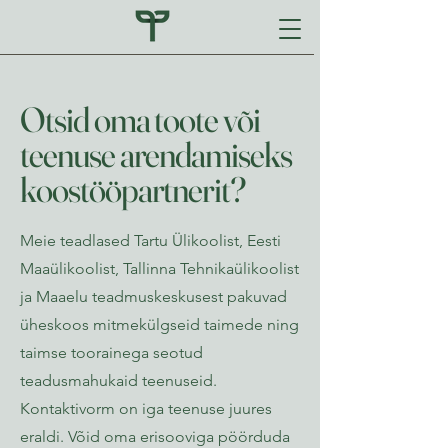
Otsid oma toote või
teenuse arendamiseks
koostööpartnerit?
Meie teadlased Tartu Ülikoolist, Eesti
Maaülikoolist, Tallinna Tehnikaülikoolist
ja Maaelu teadmuskeskusest pakuvad
üheskoos mitmekülgseid taimede ning
taimse toorainega seotud
teadusmahukaid teenuseid.
Kontaktivorm on iga teenuse juures
eraldi. Võid oma erisooviga pöörduda