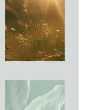
Fotosüntees ja
veekasutus