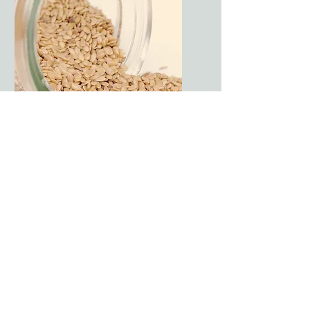
Põllukultuuride
saagi analüüsid