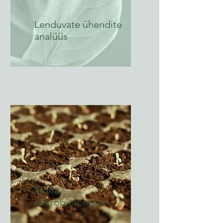
Lenduvate ühendite
analüüs
Mulla
mikrobioloogia